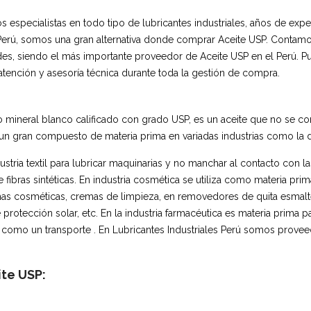
pecialistas en todo tipo de lubricantes industriales, años de experi
 Perú, somos una gran alternativa donde comprar Aceite USP. Contamo
s, siendo el más importante proveedor de Aceite USP en el Perú. Pued
tención y asesoría técnica durante toda la gestión de compra.
 mineral blanco calificado con grado USP, es un aceite que no se con
n gran compuesto de materia prima en variadas industrias como la d
ustria textil para lubricar maquinarias y no manchar al contacto con la
de fibras sintéticas. En industria cosmética se utiliza como materia p
emas cosméticas, cremas de limpieza, en removedores de quita esmalt
protección solar, etc. En la industria farmacéutica es materia prima
 como un transporte . En Lubricantes Industriales Perú somos provee
ite USP: