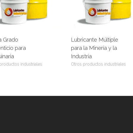
a Grado
Lubricante Múltiple
eer más
View Product
Leer más
View Prod
nticio para
para la Minería y la
inaria
Industria
productos industriales
Otros productos industriales