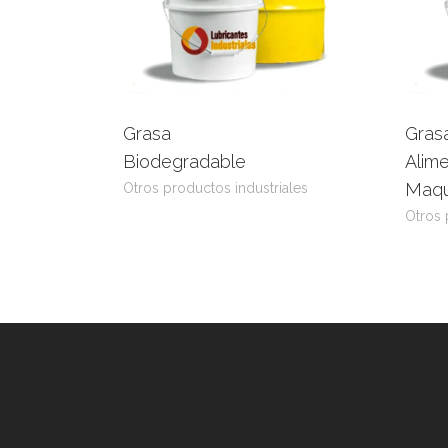
Grasa
Gras
Leer más
View Product
L
Biodegradable
Alime
Maqu
Otros productos industriales
Otros 