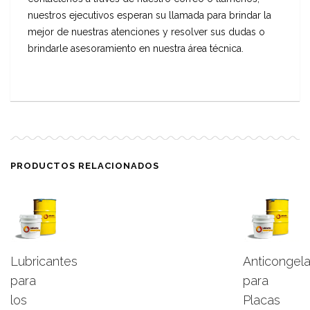
nuestros ejecutivos esperan su llamada para brindar la
mejor de nuestras atenciones y resolver sus dudas o
brindarle asesoramiento en nuestra área técnica.
PRODUCTOS RELACIONADOS
Lubricantes
Anticongel
Leer
View
Leer
View
para
para
más
Product
más
Product
los
Placas