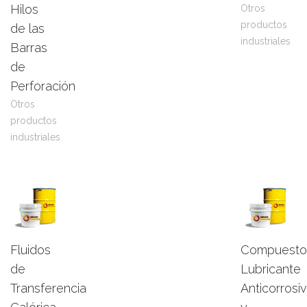
Hilos
Otros
productos
de las
industriales
Barras
de
Perforación
Otros
productos
industriales
Fluidos
Compuesto
Leer
View
Leer
View
de
Lubricante
más
Product
más
Product
Transferencia
Anticorrosi