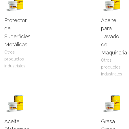
Protector
Aceite
Leer
View
Leer
View
de
para
más
Product
más
Product
Superficies
Lavado
Metálicas
de
Maquinaria
Otros
productos
Otros
industriales
productos
industriales
Aceite
Grasa
Leer
View
Leer
View