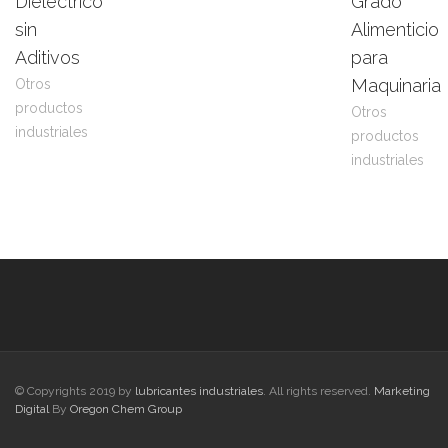
Dieléctrico
Grado
más
Product
más
Product
sin
Alimenticio
Aditivos
para
Maquinaria
Otros
productos
Otros
industriales
productos
industriales
© Copyrights 2019 by
lubricantes industriales
. All rights reserved.
Marketing
Digital
By
Oregon Chem Group