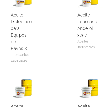
Aceite
Aceite
Leer
View
Leer
View
Dieléctrico
Lubricante
más
Product
más
Product
para
Anderol
Equipos
3057
de
Aceites
Industriales
Rayos X
Lubricantes
Especiales
Aceite
Aceite