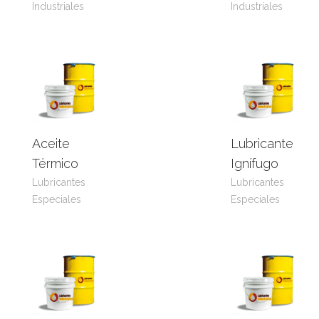
Industriales
Industriales
Aceite
Lubricante
Leer
View
Leer
View
Térmico
Ignífugo
más
Product
más
Product
Lubricantes
Lubricantes
Especiales
Especiales