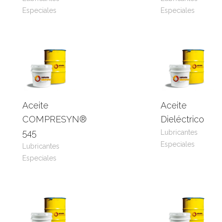
Especiales
Especiales
Aceite
Aceite
Leer
View
Leer
View
COMPRESYN®
Dieléctrico
más
Product
más
Product
545
Lubricantes
Especiales
Lubricantes
Especiales