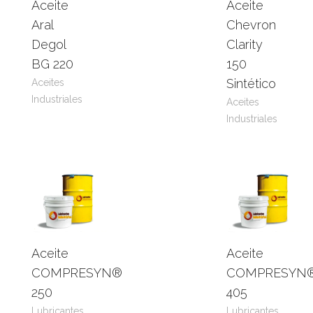
Aceite
Aceite
Leer
View
Leer
View
Aral
Chevron
más
Product
más
Product
Degol
Clarity
BG 220
150
Sintético
Aceites
Industriales
Aceites
Industriales
Aceite
Aceite
Leer
View
Leer
View
COMPRESYN®
COMPRESYN
más
Product
más
Product
250
405
Lubricantes
Lubricantes