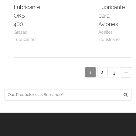
Lubricante
Lubricante
Leer
View
Leer
View
OKS
para
más
Product
más
Product
400
Aviones
Grasas
Aceites
Lubricantes
Industriales
→
1
2
3