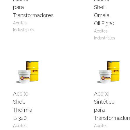
Leer
View
Leer
View
para
Shell
más
Product
más
Product
Transformadores
Omala
Oil F 320
Aceites
Industriales
Aceites
Industriales
Aceite
Aceite
Leer
View
Leer
View
Shell
Sintético
más
Product
más
Product
Thermia
para
B 320
Transformador
Aceites
Aceites