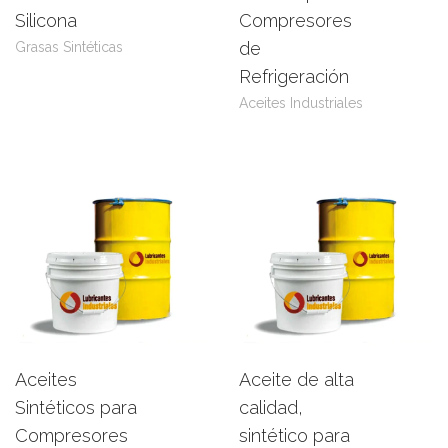
Leer más
View Product
Leer más
View Product
Silicona
Compresores
de
Grasas Sintéticas
Refrigeración
Aceites Industriales
Aceites
Aceite de alta
Leer más
View Product
Leer más
View Product
Sintéticos para
calidad,
Compresores
sintético para