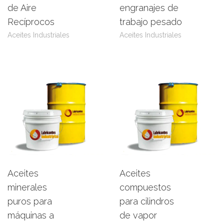
de Aire
engranajes de
Recíprocos
trabajo pesado
Aceites Industriales
Aceites Industriales
Aceites
Aceites
Leer más
View Product
Leer más
View Product
minerales
compuestos
puros para
para cilindros
máquinas a
de vapor