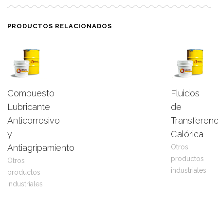
PRODUCTOS RELACIONADOS
Compuesto
Fluidos
Leer
View
Leer
View
Lubricante
de
más
Product
más
Product
Anticorrosivo
Transferenc
y
Calórica
Antiagripamiento
Otros
productos
Otros
industriales
productos
industriales