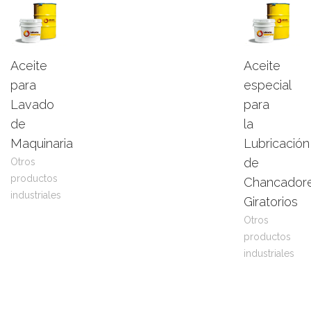
Aceite
Aceite
Leer
View
Leer
View
para
especial
más
Product
más
Product
Lavado
para
de
la
Maquinaria
Lubricación
de
Otros
productos
Chancador
industriales
Giratorios
Otros
productos
industriales