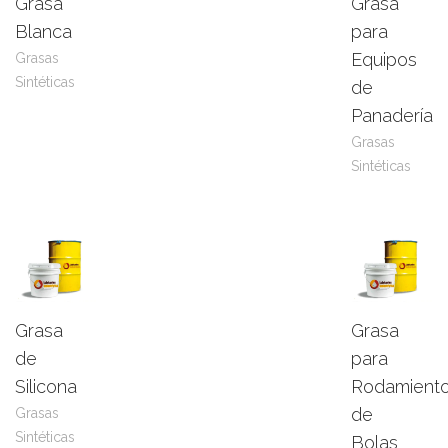
Grasa
Grasa
Leer
View
Leer
View
Blanca
para
más
Product
más
Product
Equipos
Grasas
Sintéticas
de
Panadería
Grasas
Sintéticas
Grasa
Grasa
Leer
View
Leer
View
de
para
más
Product
más
Product
Silicona
Rodamient
de
Grasas
Sintéticas
Bolas