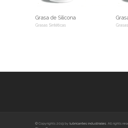
Grasa de Silicona
Grasa
Leer más
View Product
L
Grasas Sintéticas
Grasas
© Copyrights 2019 by
lubricantes industriales
. All rights re