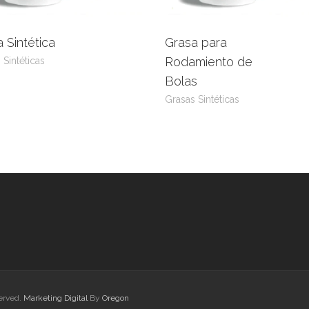
 Sintética
Grasa para
eer más
View Product
Leer más
View Prod
Rodamiento de
 Sintéticas
Bolas
Grasas Sintéticas
served.
Marketing Digital
By
Oregon