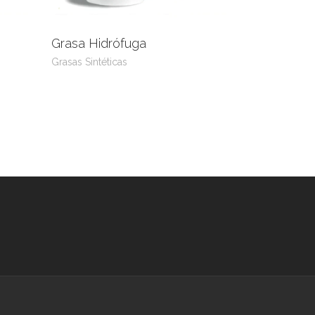
Grasa Hidrófuga
uct
Leer más
View Product
Grasas Sintéticas