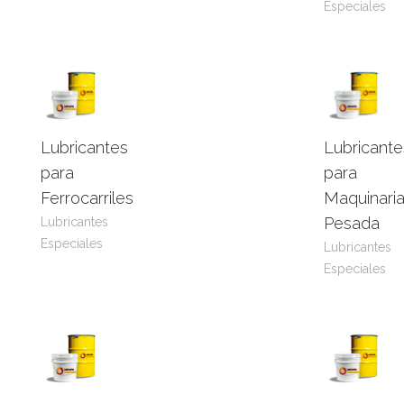
Especiales
Lubricantes
Lubricante
Leer
View
Leer
View
para
para
más
Product
más
Product
Ferrocarriles
Maquinari
Pesada
Lubricantes
Especiales
Lubricantes
Especiales