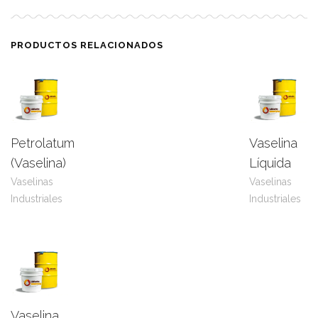
PRODUCTOS RELACIONADOS
Petrolatum
Vaselina
Leer
View
Leer
View
(Vaselina)
Líquida
más
Product
más
Product
Vaselinas
Vaselinas
Industriales
Industriales
Vaselina