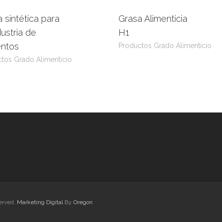
 sintética para
Grasa Alimenticia
eer más
View Product
Leer más
View Prod
dustria de
H1
entos
Productos Grado Alimenticio
tos Grado Alimenticio
served.
Marketing Digital
By
Oregon