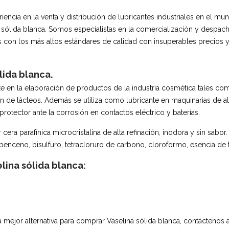
iencia en la venta y distribución de lubricantes industriales en el m
ólida blanca. Somos especialistas en la comercialización y despach
on los más altos estándares de calidad con insuperables precios y
lida blanca.
te en la elaboración de productos de la industria cosmética tales 
ón de lácteos. Además se utiliza como lubricante en maquinarias de al
otector ante la corrosión en contactos eléctrico y baterías.
cera parafínica microcristalina de alta refinación, inodora y sin sabor
benceno, bisulfuro, tetracloruro de carbono, cloroformo, esencia de t
lina sólida blanca:
a mejor alternativa para comprar Vaselina sólida blanca, contáctenos 