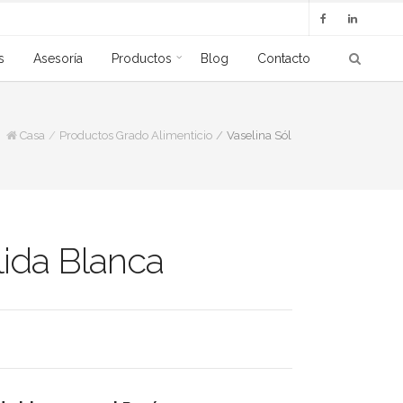
s
Asesoría
Productos
Blog
Contacto
Casa
Productos Grado Alimenticio
Vaselina Sólida Blanca
lida Blanca