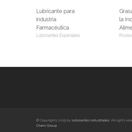
Lubricante para
Grasa
Leer más
View Product
L
industria
la In
Farmacéutica
Alim
Lubricantes Especiales
Produc
© Copyrights 2019 by
lubricantes industriales
. All rights re
Chem Group