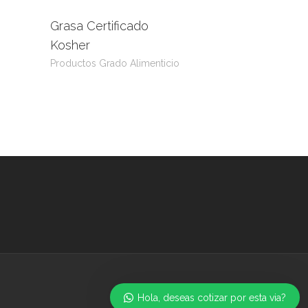
Grasa Certificado
uct
Leer más
View Product
Kosher
Productos Grado Alimenticio
Hola, deseas cotizar por esta via?