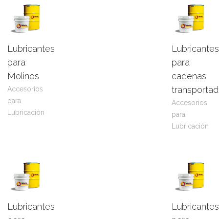
Lubricantes
Lubricantes
Leer
View
Leer
View
para
para
más
Product
más
Product
Molinos
cadenas
transportad
Accesorios
para
Accesorios
Lubricación
para
Lubricación
Lubricantes
Lubricantes
Leer
View
Leer
View