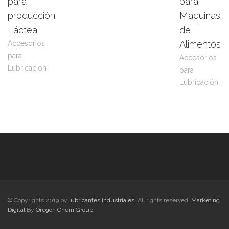
para
para
más
Product
más
Product
producción
Máquinas
Láctea
de
Alimentos
Accesorios
para
Accesorios
Lubricación
para
Lubricación
© Copyrights 2019 by
lubricantes industriales
. All rights reserved.
Marketing
Digital
By
Oregon Chem Group