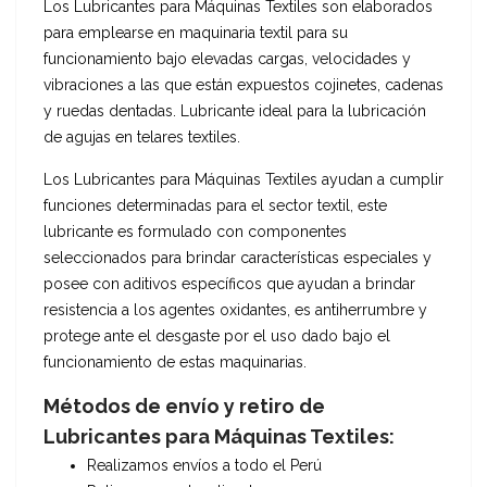
Los Lubricantes para Máquinas Textiles son elaborados
para emplearse en maquinaria textil para su
funcionamiento bajo elevadas cargas, velocidades y
vibraciones a las que están expuestos cojinetes, cadenas
y ruedas dentadas. Lubricante ideal para la lubricación
de agujas en telares textiles.
Los Lubricantes para Máquinas Textiles ayudan a cumplir
funciones determinadas para el sector textil, este
lubricante es formulado con componentes
seleccionados para brindar características especiales y
posee con aditivos específicos que ayudan a brindar
resistencia a los agentes oxidantes, es antiherrumbre y
protege ante el desgaste por el uso dado bajo el
funcionamiento de estas maquinarias.
Métodos de envío y retiro de
Lubricantes para Máquinas Textiles:
Realizamos envíos a todo el Perú