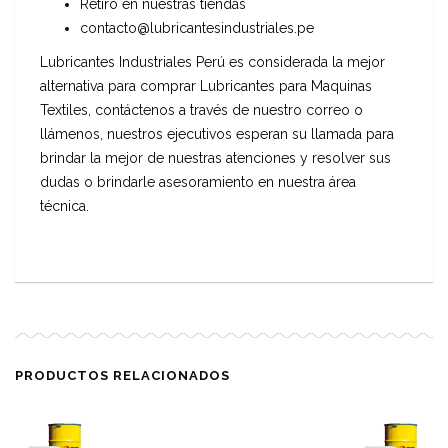
Retiro en nuestras tiendas
contacto@lubricantesindustriales.pe
Lubricantes Industriales Perú es considerada la mejor
alternativa para comprar Lubricantes para Maquinas
Textiles, contáctenos a través de nuestro correo o
llámenos, nuestros ejecutivos esperan su llamada para
brindar la mejor de nuestras atenciones y resolver sus
dudas o brindarle asesoramiento en nuestra área
técnica.
PRODUCTOS RELACIONADOS