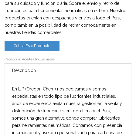
para su cuidado y función diaria. Sobre el envío y retiro de
Lubricantes para herramientas neumáticas en el Perú. Nuestros
productos cuentan con despachos y envíos a todo el Perú,
como también la posibilidad de retirar cómodamente en
nuestras tiendas comerciales.
Cotiza Este Producto
Categoría:
Aceites Industriales
Descripción
En LIP (Oregon Chem) nos dedicamos y somos
especialistas en todo tipo de lubricantes industriales,
años de experiencia avalan nuestra gestión en la venta y
distribución de lubricantes en todo Lima y el Perú,
somos una gran alternativa donde comprar lubricantes
para herramientas neumáticas. Contamos con presencia
internacional y asesoría personalizada para cada una de