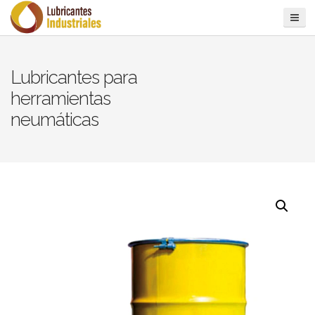
Lubricantes para
herramientas
neumáticas