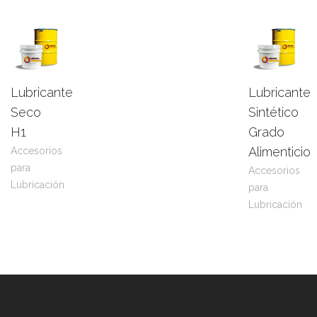
Lubricante
Lubricante
Leer
View
Leer
View
Seco
Sintético
más
Product
más
Product
H1
Grado
Alimenticio
Accesorios
para
Accesorios
Lubricación
para
Lubricación