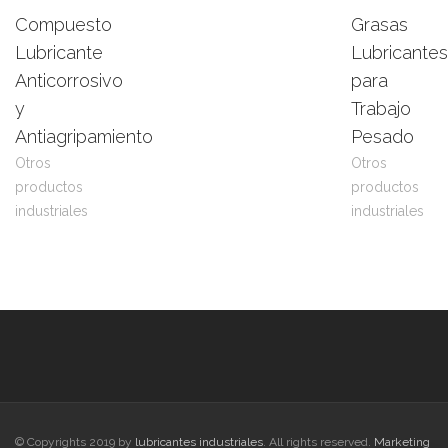
Compuesto
Grasas
Leer
View
Leer
View
Lubricante
Lubricantes
más
Product
más
Product
Anticorrosivo
para
y
Trabajo
Antiagripamiento
Pesado
Otros
Otros
productos
productos
industriales
industriales
© Copyrights 2019 by
lubricantes industriales
. All rights reserved.
Marketing