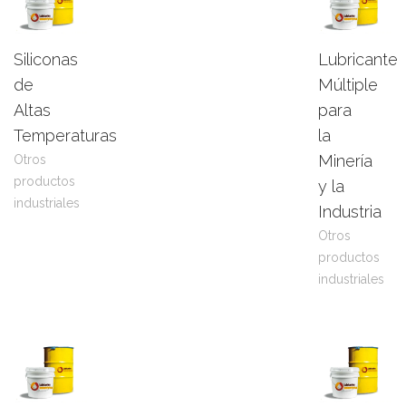
Siliconas
Lubricante
Leer
View
Leer
View
de
Múltiple
más
Product
más
Product
Altas
para
Temperaturas
la
Minería
Otros
productos
y la
industriales
Industria
Otros
productos
industriales