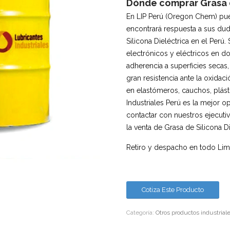
Dónde comprar Grasa de
En LIP Perú (Oregon Chem) pue
encontrará respuesta a sus dud
Silicona Dieléctrica en el Perú
electrónicos y eléctricos en d
adherencia a superficies secas
gran resistencia ante la oxidaci
en elastómeros, cauchos, plást
Industriales Perú es la mejor o
contactar con nuestros ejecuti
la venta de Grasa de Silicona Di
Retiro y despacho en todo Lima
Cotiza Este Producto
Categoría:
Otros productos industrial