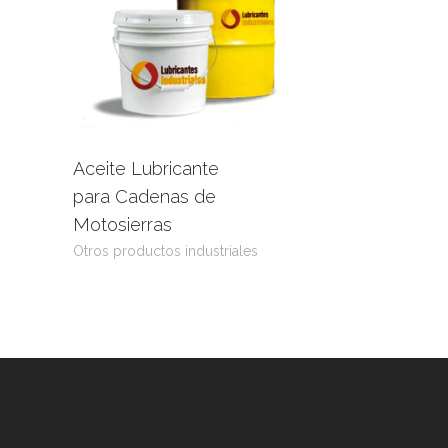
Aceite Lubricante
uct
Leer más
View Product
para Cadenas de
Motosierras
Otros productos industriales