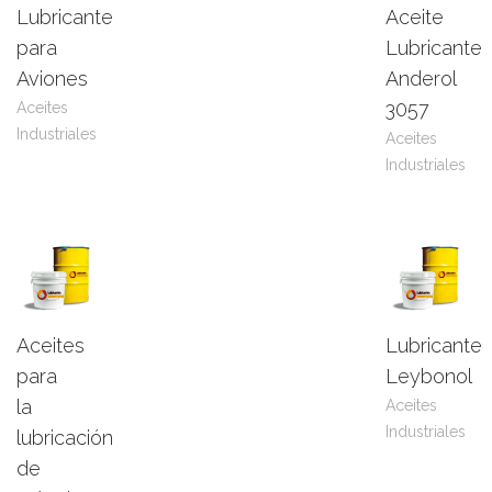
Lubricante
Aceite
Leer
View
Leer
View
para
Lubricante
más
Product
más
Product
Aviones
Anderol
3057
Aceites
Industriales
Aceites
Industriales
Aceites
Lubricante
Leer
View
Leer
View
para
Leybonol
más
Product
más
Product
la
Aceites
Industriales
lubricación
de